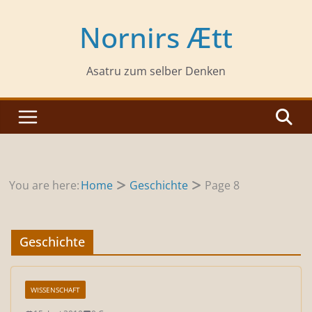
Zum
Inhalt
Nornirs Ætt
springen
Asatru zum selber Denken
You are here:
Home
Geschichte
Page 8
Geschichte
WISSENSCHAFT