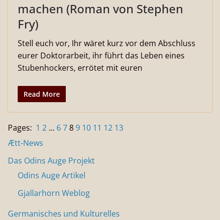
machen (Roman von Stephen
Fry)
Stell euch vor, Ihr wäret kurz vor dem Abschluss
eurer Doktorarbeit, ihr führt das Leben eines
Stubenhockers, errötet mit euren
Read More
Pages:
1
2
...
6
7
8
9
10
11
12
13
Ætt-News
Das Odins Auge Projekt
Odins Auge Artikel
Gjallarhorn Weblog
Germanisches und Kulturelles