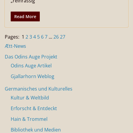
„reinrassig“
Read More
Pages:
1
2
3
4
5
6
7
...
26
27
Ætt-News
Das Odins Auge Projekt
Odins Auge Artikel
Gjallarhorn Weblog
Germanisches und Kulturelles
Kultur & Weltbild
Erforscht & Entdeckt
Hain & Trommel
Bibliothek und Medien