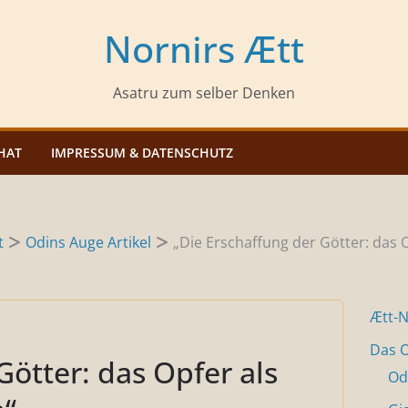
Nornirs Ætt
Asatru zum selber Denken
HAT
IMPRESSUM & DATENSCHUTZ
t
Odins Auge Artikel
„Die Erschaffung der Götter: das 
Ætt-
Das O
Götter: das Opfer als
Od