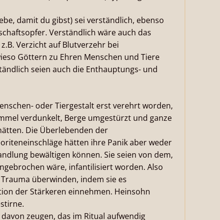
ebe, damit du gibst) sei verständlich, ebenso
schaftsopfer. Verständlich wäre auch das
.B. Verzicht auf Blutverzehr bei
 wieso Göttern zu Ehren Menschen und Tiere
tändlich seien auch die Enthauptungs- und
nschen- oder Tiergestalt erst verehrt worden,
mel verdunkelt, Berge umgestürzt und ganze
hätten. Die Überlebenden der
riteneinschläge hätten ihre Panik aber weder
andlung bewältigen können. Sie seien von dem,
gebrochen wäre, infantilisiert worden. Also
ein Trauma überwinden, indem sie es
sition der Stärkeren einnehmen. Heinsohn
stirne.
 davon zeugen, das im Ritual aufwendig