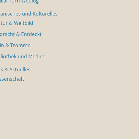
allarhorn Weblog
nisches und Kulturelles
ltur & Weltbild
forscht & Entdeckt
in & Trommel
bliothek und Medien
s & Aktuelles
ssenschaft