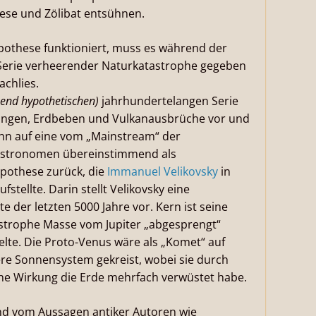
ese und Zölibat entsühnen.
pothese funktioniert, muss es während der
 Serie verheerender Naturkatastrophe gegeben
chlies.
hend hypothetischen)
jahrhundertelangen Serie
ngen, Erdbeben und Vulkanausbrüche vor und
ohn auf eine vom „Mainstream“ der
 Astronomen übereinstimmend als
ypothese zurück, die
Immanuel Velikovsky
in
ellte. Darin stellt Velikovsky eine
e der letzten 5000 Jahre vor. Kern ist seine
strophe Masse vom Jupiter „abgesprengt“
elte. Die Proto-Venus wäre als „Komet“ auf
re Sonnensystem gekreist, wobei sie durch
che Wirkung die Erde mehrfach verwüstet habe.
nd vom Aussagen antiker Autoren wie