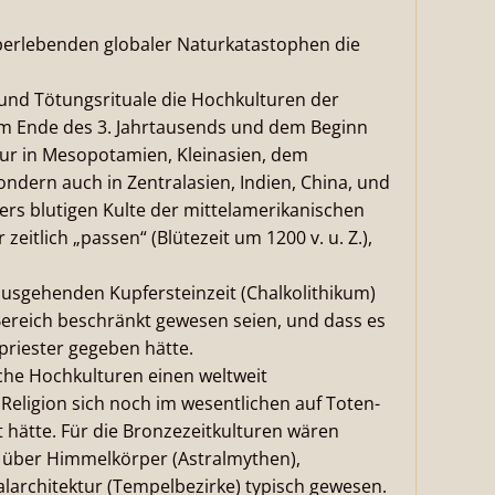
erlebenden globaler Naturkatastophen die
nd Tötungsrituale die Hochkulturen der
om Ende des 3. Jahrtausends und dem Beginn
 nur in Mesopotamien, Kleinasien, dem
ndern auch in Zentralasien, Indien, China, und
rs blutigen Kulte der mittelamerikanischen
eitlich „passen“ (Blütezeit um 1200 v. u. Z.),
usgehenden Kupfersteinzeit (Chalkolithikum)
Bereich beschränkt gewesen seien, und dass es
priester gegeben hätte.
che Hochkulturen einen weltweit
Religion sich noch im wesentlichen auf Toten-
 hätte. Für die Bronzezeitkulturen wären
über Himmelkörper (Astralmythen),
larchitektur (Tempelbezirke) typisch gewesen.