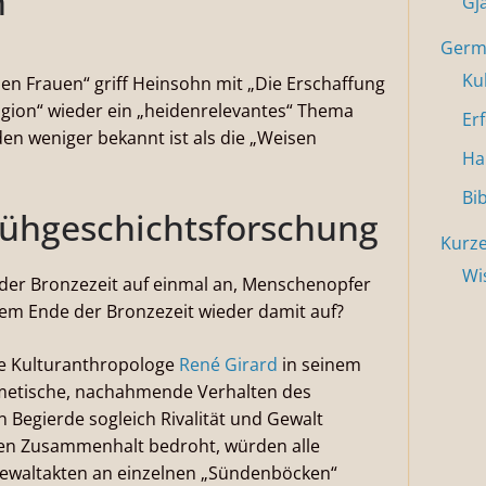
n“
Gj
Germa
Ku
en Frauen“ griff Heinsohn mit „Die Erschaffung
igion“ wieder ein „heidenrelevantes“ Thema
Er
n weniger bekannt ist als die „Weisen
Ha
Bi
Frühgeschichtsforschung
Kurze
Wi
der Bronzezeit auf einmal an, Menschenopfer
em Ende der Bronzezeit wieder damit auf?
he Kulturanthropologe
René Girard
in seinem
mimetische, nachahmende Verhalten des
n Begierde sogleich Rivalität und Gewalt
ialen Zusammenhalt bedroht, würden alle
 Gewaltakten an einzelnen „Sündenböcken“