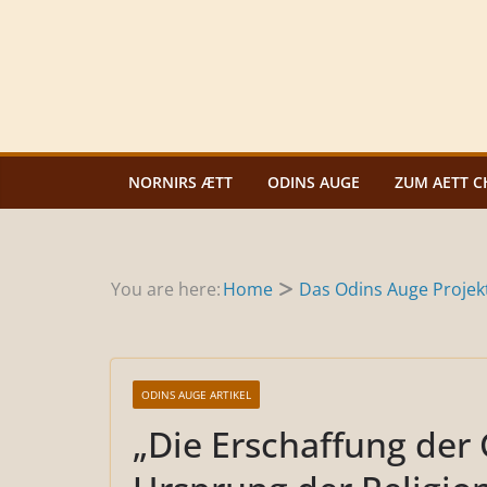
Zum
Inhalt
springen
NORNIRS ÆTT
ODINS AUGE
ZUM AETT C
You are here:
Home
Das Odins Auge Projek
ODINS AUGE ARTIKEL
„Die Erschaffung der 