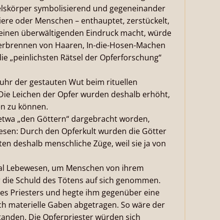
lskörper symbolisierend und gegeneinander
Tiere oder Menschen – enthauptet, zerstückelt,
s einen überwältigenden Eindruck macht, würde
 Verbrennen von Haaren, In-die-Hosen-Machen
ie „peinlichsten Rätsel der Opferforschung“
fuhr der gestauten Wut beim rituellen
ie Leichen der Opfer wurden deshalb erhöht,
en zu können.
 etwa „den Göttern“ dargebracht worden,
sen: Durch den Opferkult wurden die Götter
ten deshalb menschliche Züge, weil sie ja von
real Lebewesen, um Menschen von ihrem
ür die Schuld des Tötens auf sich genommen.
es Priesters und hegte ihm gegenüber eine
ch materielle Gaben abgetragen. So wäre der
tanden. Die Opferpriester würden sich