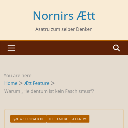
Zum
Inhalt
Nornirs Ætt
springen
Asatru zum selber Denken
You are here:
Home
Ætt Feature
Warum „Heidentum ist kein Faschismus“?
GJALLARHORN WEBLOG
ÆTT FEATURE
ÆTT-NEWS