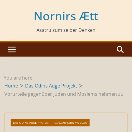
Zum
Inhalt
Nornirs Ætt
springen
Asatru zum selber Denken
You are here:
Home
Das Odins Auge Projekt
Vorurteile gegenüber Juden und Moslems nehmen zu
DAS ODINS AUGE PROJEKT
GJALLARHORN WEBLOG