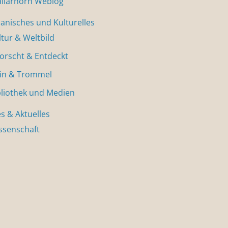
allarhorn Weblog
nisches und Kulturelles
ltur & Weltbild
forscht & Entdeckt
in & Trommel
bliothek und Medien
s & Aktuelles
ssenschaft