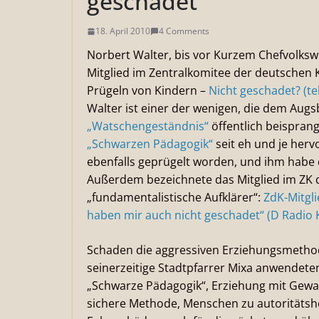
geschadet“
18. April 2010
4 Comments
Norbert Walter, bis vor Kurzem Chefvolks
Mitglied im Zentralkomitee der deutschen K
Prügeln von Kindern –
Nicht geschadet? (te
Walter ist einer der wenigen, die dem Aug
„Watschengeständnis“
öffentlich beispran
„Schwarzen Pädagogik“
seit eh und je hervo
ebenfalls geprügelt worden, und ihm habe d
Außerdem bezeichnete das Mitglied im ZK de
„fundamentalistische Aufklärer“:
ZdK-Mitgli
haben mir auch nicht geschadet“ (D Radio 
Schaden die aggressiven Erziehungsmethod
seinerzeitige Stadtpfarrer Mixa anwendeten,
„Schwarze Pädagogik“, Erziehung mit Gewalt
sichere Methode, Menschen zu autoritätsh