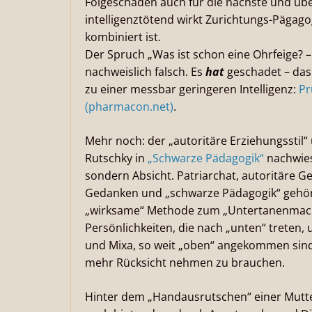
Folgeschäden auch für die nächste und üb
intelligenztötend wirkt Zurichtungs-Pägago
kombiniert ist.
Der Spruch „Was ist schon eine Ohrfeige? –
nachweislich falsch. Es
hat
geschadet – das 
zu einer messbar geringeren Intelligenz:
Pr
(pharmacon.net)
.
Mehr noch: der „autoritäre Erziehungsstil“
Rutschky in
„Schwarze Pädagogik“
nachwies
sondern Absicht. Patriarchat, autoritäre G
Gedanken und „schwarze Pädagogik“ gehör
„wirksame“ Methode zum „Untertanenmach
Persönlichkeiten, die nach „unten“ treten, 
und Mixa, so weit „oben“ angekommen sind
mehr Rücksicht nehmen zu brauchen.
Hinter dem „Handausrutschen“ einer Mutte