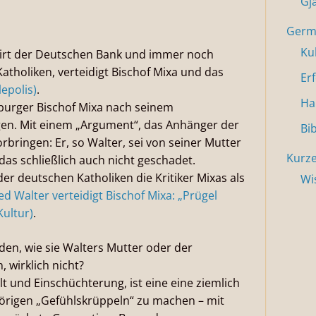
Gj
Germa
Ku
wirt der Deutschen Bank und immer noch
atholiken, verteidigt Bischof Mixa und das
Er
lepolis)
.
Ha
sburger Bischof Mixa nach seinem
gen. Mit einem „Argument“, das Anhänger der
Bi
rbringen: Er, so Walter, sei von seiner Mutter
Kurze
as schließlich auch nicht geschadet.
r deutschen Katholiken die Kritiker Mixas als
Wi
ed Walter verteidigt Bischof Mixa: „Prügel
Kultur)
.
en, wie sie Walters Mutter oder der
 wirklich nicht?
 und Einschüchterung, ist eine eine ziemlich
örigen „Gefühlskrüppeln“ zu machen – mit