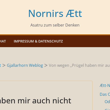
Nornirs Ætt
Asatru zum selber Denken
HAT
IMPRESSUM & DATENSCHUTZ
t
Gjallarhorn Weblog
Von wegen „Prügel haben mir au
Ætt-
Das O
ben mir auch nicht
Od