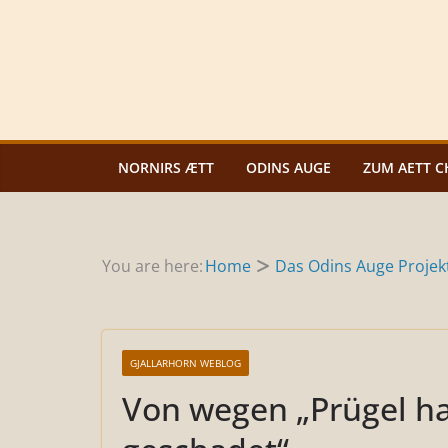
Zum
Inhalt
springen
NORNIRS ÆTT
ODINS AUGE
ZUM AETT C
You are here:
Home
Das Odins Auge Projek
GJALLARHORN WEBLOG
Von wegen „Prügel ha