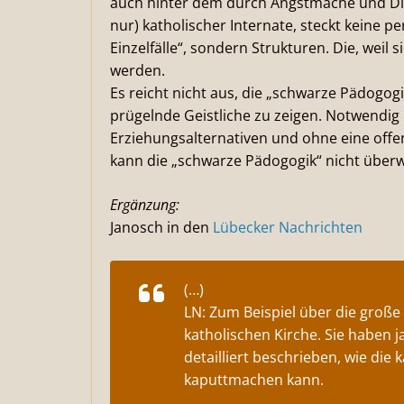
auch hinter dem durch Angstmache und Disz
nur) katholischer Internate, steckt keine p
Einzelfälle“, sondern Strukturen. Die, weil
werden.
Es reicht nicht aus, die „schwarze Pädogog
prügelnde Geistliche zu zeigen. Notwendig
Erziehungsalternativen und ohne eine off
kann die „schwarze Pädogogik“ nicht übe
Ergänzung:
Janosch in den
Lübecker Nachrichten
(…)
LN: Zum Beispiel über die große
katholischen Kirche. Sie haben 
detailliert beschrieben, wie di
kaputtmachen kann.