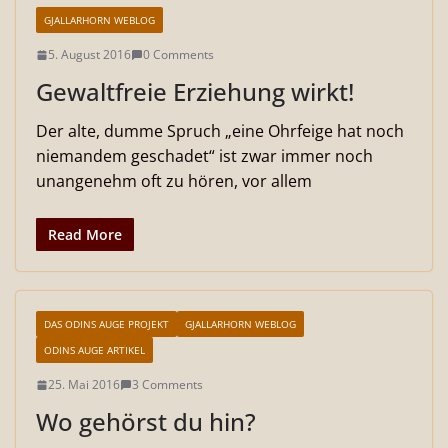
GJALLARHORN WEBLOG
5. August 2016
0 Comments
Gewaltfreie Erziehung wirkt!
Der alte, dumme Spruch „eine Ohrfeige hat noch
niemandem geschadet“ ist zwar immer noch
unangenehm oft zu hören, vor allem
Read More
DAS ODINS AUGE PROJEKT
GJALLARHORN WEBLOG
ODINS AUGE ARTIKEL
25. Mai 2016
3 Comments
Wo gehörst du hin?