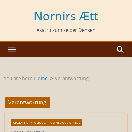
Zum
Inhalt
Nornirs Ætt
springen
Asatru zum selber Denken
You are here:
Home
Verantwortung
Verantwortung
GJALLARHORN WEBLOG
ODINS AUGE ARTIKEL