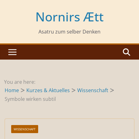
Zum
Inhalt
Nornirs Ætt
springen
Asatru zum selber Denken
You are here:
Home
Kurzes & Aktuelles
Wissenschaft
Symbole wirken subtil
WISSENSCHAFT