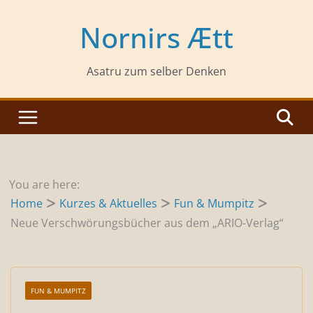
Zum
Inhalt
Nornirs Ætt
springen
Asatru zum selber Denken
You are here:
Home
Kurzes & Aktuelles
Fun & Mumpitz
Neue Verschwörungsbücher aus dem „ARIO-Verlag“
FUN & MUMPITZ