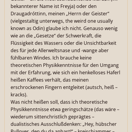
bekannterer Name ist Freyja) oder den
Draugadróttinn, meinen „Herrn der Geister“
(vielgestaltig unterwegs, the weird one usually
known as Odin) glaube ich nicht. Genauso wenig
wie an die „Gesetze“ der Schwerkraft, die
Flüssigkeit des Wassers oder die Unsichtbarkeit
des für jede Allerweltsnase und -wange aber
fühlbaren Windes. Ich brauche keine
theoretischen Physikkenntnisse für den Umgang
mit der Erfahrung, wie sich ein henkelloses Haferl
heißen Kaffees verhält, das meinen
erschrockenen Fingern entgleitet (autsch, heiß –
kracks).
Was nicht heißen soll, dass ich theoretische
Physikkenntnisse etwa geringschätze (das wäre –
wiederum sittenchristlich geprägtes –
dualistisches Ausschlußdenken: „Hey, hübscher
Pullover, den du da anhast!“ – kreischjammer –