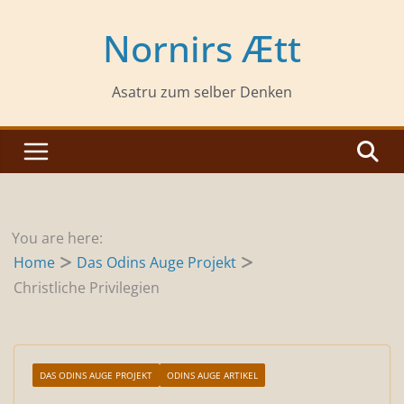
Zum
Inhalt
Nornirs Ætt
springen
Asatru zum selber Denken
You are here:
Home
Das Odins Auge Projekt
Christliche Privilegien
DAS ODINS AUGE PROJEKT
ODINS AUGE ARTIKEL