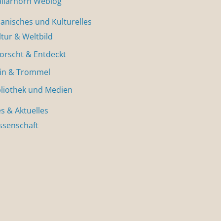
allarhorn Weblog
nisches und Kulturelles
ltur & Weltbild
forscht & Entdeckt
in & Trommel
bliothek und Medien
s & Aktuelles
ssenschaft