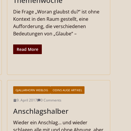
Themenwoche
Die Frage „Woran glaubst du?“ ist ohne
Kontext in den Raum gestellt, eine
Aufforderung, die verschiedenen
Bedeutungen von „Glaube“ –
Read More
GJALLARHORN WEBLOG
ODINS AUGE ARTIKEL
9. April 2017
0 Comments
Anschlagshalber
Wieder ein Anschlag… und wieder
schlagen alle mit und ohne Ahnung, aber