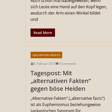
Auch schon mal dabeigewesen, wenn
sich Leute eine Hand auf den Kopf legen,
wodurch der Arm einen Winkel bildet
und
Read More
GJALLARHORN WEBLOG
8. Februar 2017
0 Comments
Tagespost: Mit
„alternativen Fakten“
gegen böse Heiden
„Alternative Fakten“ („alternative facts“)
ist als Euphemismus beziehungweise
sarkastisches Synonym für