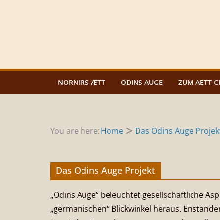
Zum
Inhalt
springen
NORNIRS ÆTT
ODINS AUGE
ZUM AETT C
You are here:
Home
Das Odins Auge Projek
Das Odins Auge Projekt
„Odins Auge“ beleuchtet gesellschaftliche As
„germanischen“ Blickwinkel heraus. Enstande