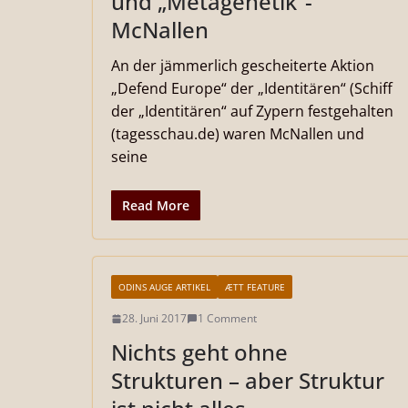
und „Metagenetik“-
McNallen
An der jämmerlich gescheiterte Aktion
„Defend Europe“ der „Identitären“ (Schiff
der „Identitären“ auf Zypern festgehalten
(tagesschau.de) waren McNallen und
seine
Read More
ODINS AUGE ARTIKEL
ÆTT FEATURE
28. Juni 2017
1 Comment
Nichts geht ohne
Strukturen – aber Struktur