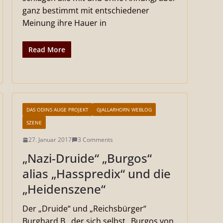
ganz bestimmt mit entschiedener
Meinung ihre Hauer in
Read More
DAS ODINS AUGE PROJEKT
GJALLARHORN WEBLOG
SZENE
27. Januar 2017
3 Comments
„Nazi-Druide“ „Burgos“
alias „Hasspredix“ und die
„Heidenszene“
Der „Druide“ und „Reichsbürger“
Burghard B., der sich selbst „Burgos von