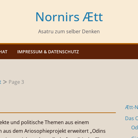
Nornirs Ætt
Asatru zum selber Denken
HAT
IMPRESSUM & DATENSCHUTZ
t
Page 3
Ætt-
Das O
pekte und politische Themen aus einem
Od
n aus dem Ariosophieprojekt erweitert „Odins