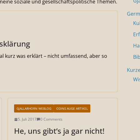
Gj
ine soziale und gesellschaftspolitische Themen.
Germa
Ku
Er
fsklärung
Ha
mal kurz was erklärt – nicht umfassend, aber so
Bi
Kurze
Wi
GJALLARHORN WEBLOG
ODINS AUGE ARTIKEL
5. Juli 2017
0 Comments
He, uns gibt’s ja gar nicht!