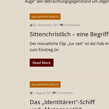
Auge“ den Betrachtungsgegenstand um allgeme
GJALLARHORN WEBLOG
20. September 2017
0 Comments
Sittenchristlich – eine Begrif
Der monatliche Clip „zur zeit“ ist da! Hab 
zum Einstieg (in
Read More
GJALLARHORN WEBLOG
1. August 2017
0 Comments
Das „Identitären“-Schiff