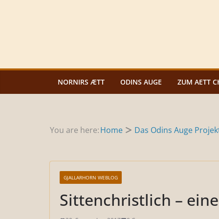
Zum
Inhalt
springen
NORNIRS ÆTT
ODINS AUGE
ZUM AETT C
You are here:
Home
Das Odins Auge Projek
GJALLARHORN WEBLOG
Sittenchristlich – ein