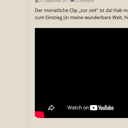
20. September 2017
0 Comments
Der monatliche Clip „zur zeit“ ist da! Hab 
zum Einstieg (in meine wunderbare Welt, h