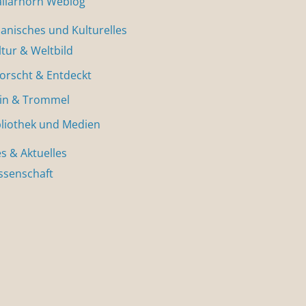
allarhorn Weblog
nisches und Kulturelles
ltur & Weltbild
forscht & Entdeckt
in & Trommel
bliothek und Medien
s & Aktuelles
ssenschaft