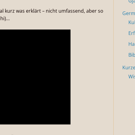
Gj
mal kurz was erklärt – nicht umfassend, aber so
Germa
ihi)…
Ku
Er
Ha
Bi
Kurze
Wi