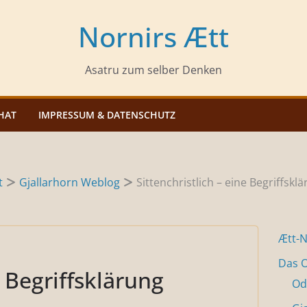
Nornirs Ætt
Asatru zum selber Denken
HAT
IMPRESSUM & DATENSCHUTZ
t
Gjallarhorn Weblog
Sittenchristlich – eine Begriffskl
Ætt-
Das O
e Begriffsklärung
Od