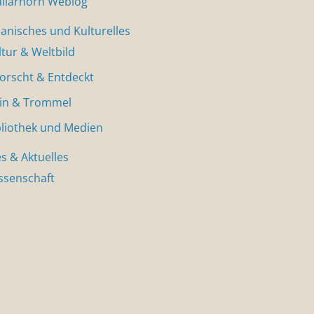
allarhorn Weblog
nisches und Kulturelles
ltur & Weltbild
forscht & Entdeckt
in & Trommel
bliothek und Medien
s & Aktuelles
ssenschaft