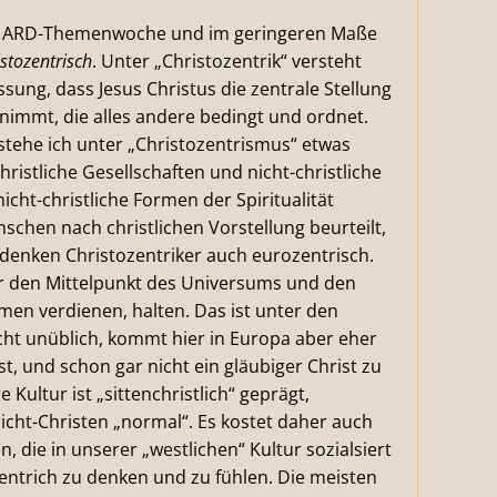
l der ARD-Themenwoche und im geringeren Maße
istozentrisch
. Unter „Christozentrik“ versteht
ssung, dass Jesus Christus die zentrale Stellung
nimmt, die alles andere bedingt und ordnet.
stehe ich unter „Christozentrismus“ etwas
christliche Gesellschaften und nicht-christliche
cht-christliche Formen der Spiritualität
chen nach christlichen Vorstellung beurteilt,
denken Christozentriker auch eurozentrisch.
für den Mittelpunkt des Universums und den
amen verdienen, halten. Das ist unter den
ht unüblich, kommt hier in Europa aber eher
t, und schon gar nicht ein gläubiger Christ zu
Kultur ist „sittenchristlich“ geprägt,
icht-Christen „normal“. Es kostet daher auch
 die in unserer „westlichen“ Kultur sozialsiert
entrich zu denken und zu fühlen. Die meisten