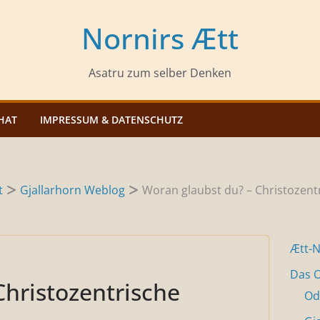
Nornirs Ætt
Asatru zum selber Denken
HAT
IMPRESSUM & DATENSCHUTZ
t
Gjallarhorn Weblog
Woran glaubst du? – Christoze
Ætt-
Das O
Christozentrische
Od