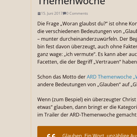
Themenwoche
15. Juni 2017
0 Comments
Die Frage „Woran glaubst du?“ ist ohne Kon
die verschiedenen Bedeutungen von „Glaub
– munter durcheinanderzuwürfeln. Der Begri
bin fest davon überzeugt, auch ohne Fakte
ganz wage: „ich vermute“. Es kann aber auch
Facetten, die der Begriff „Vertrauen“ haben
Schon das Motto der
ARD Themenwoche „W
andere Bedeutungen von „Glauben“ auf „Gla
Wenn (zum Bespiel) ein überzeugter Christ
etwas“ glauben, dann bringt er die Katego
im Trailer der ARD-Themenwoche gemacht
Glauben. Ein Wort, unzählige A