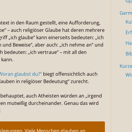
Gj
Germa
Ku
text in den Raum gestellt, eine Aufforderung,
e“ – auch religiöser Glaube hat deren mehrere
Er
ff „ich glaube“ kann einerseits bedeuten: „ich
Ha
n und Beweise“, aber auch: „ich nehme an“ und
 bedeuten: „ich vertraue“ – mit all den
Bi
 kann.
Kurze
oran glaubst du?“
biegt offensichtlich auch
Wi
uben in religiöser Bedeutung“ zurecht.
 behauptet, auch Atheisten würden an „irgend
rien mutwillig durcheinander. Genau das wird
:
uslegungen. Viele Menschen glauben an