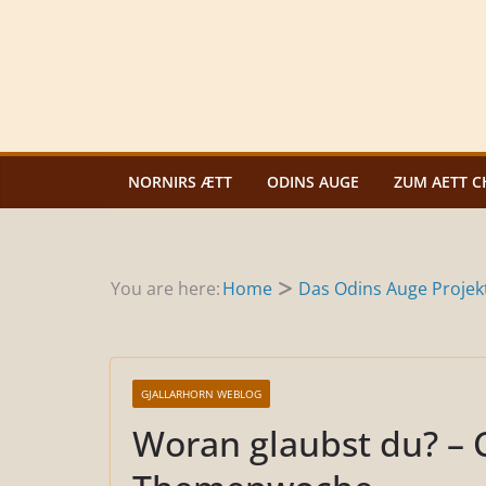
Zum
Inhalt
springen
NORNIRS ÆTT
ODINS AUGE
ZUM AETT C
You are here:
Home
Das Odins Auge Projek
GJALLARHORN WEBLOG
Woran glaubst du? – 