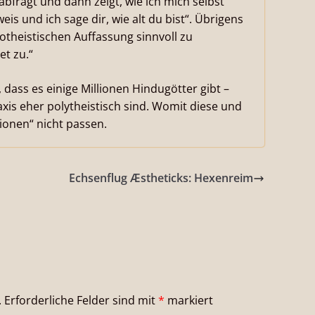
 abfragt und dann zeigt, wie ich mich selbst
is und ich sage dir, wie alt du bist“. Übrigens
otheistischen Auffassung sinnvoll zu
t zu.“
dass es einige Millionen Hindugötter gibt –
xis eher polytheistisch sind. Womit diese und
gionen“ nicht passen.
Echsenflug Æstheticks: Hexenreim
.
Erforderliche Felder sind mit
*
markiert