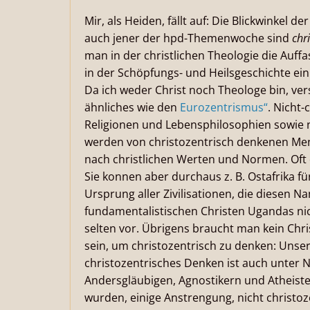
Mir, als Heiden, fällt auf: Die Blickwinke
auch jener der hpd-Themenwoche sind
chr
man in der christlichen Theologie die Auffa
in der Schöpfungs- und Heilsgeschichte ein
Da ich weder Christ noch Theologe bin, ver
ähnliches wie den
Eurozentrismus“
. Nicht-
Religionen und Lebensphilosophien sowie ni
werden von christozentrisch denkenen Mens
nach christlichen Werten und Normen. Oft 
Sie konnen aber durchaus z. B. Ostafrika 
Ursprung aller Zivilisationen, die diesen N
fundamentalistischen Christen Ugandas nic
selten vor. Übrigens braucht man kein Chris
sein, um christozentrisch zu denken: Unsere 
christozentrisches Denken ist auch unter N
Andersgläubigen, Agnostikern und Atheisten,
wurden, einige Anstrengung, nicht christoz