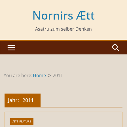
Zum
Inhalt
Nornirs Ætt
springen
Asatru zum selber Denken
You are here:
Home
2011
Jahr:
2011
ÆTT FEATURE