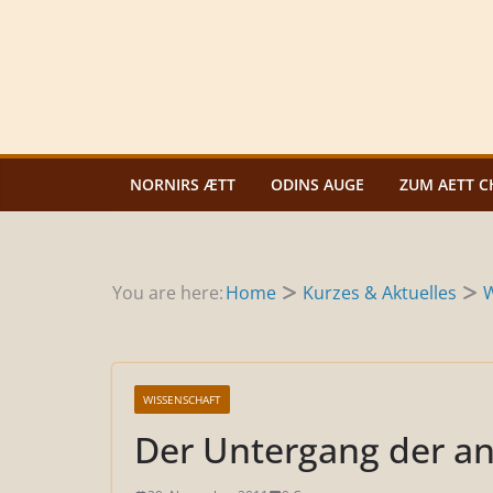
Zum
Inhalt
springen
NORNIRS ÆTT
ODINS AUGE
ZUM AETT C
You are here:
Home
Kurzes & Aktuelles
W
WISSENSCHAFT
Der Untergang der ant