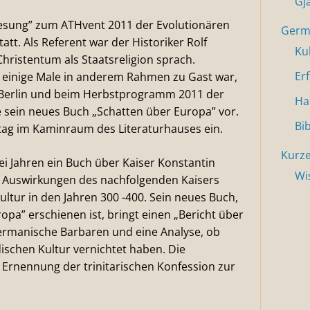
Gj
Lesung” zum ATHvent 2011 der Evolutionären
Germa
tt. Als Referent war der Historiker Rolf
Ku
hristentum als Staatsreligion sprach.
Er
on einige Male in anderem Rahmen zu Gast war,
U Berlin und beim Herbstprogramm 2011 der
Ha
e sein neues Buch „Schatten über Europa” vor.
Bi
tag im Kaminraum des Literaturhauses ein.
Kurze
wei Jahren ein Buch über Kaiser Konstantin
Wi
en Auswirkungen des nachfolgenden Kaisers
ultur in den Jahren 300 -400. Sein neues Buch,
opa” erschienen ist, bringt einen „Bericht über
ermanische Barbaren und eine Analyse, ob
ischen Kultur vernichtet haben. Die
 Ernennung der trinitarischen Konfession zur