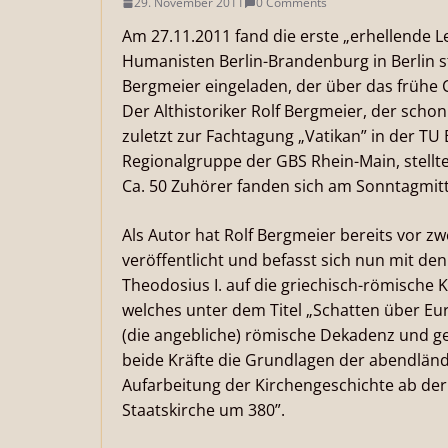
29. November 2011
0 Comments
Am 27.11.2011 fand die erste „erhellende 
Humanisten Berlin-Brandenburg in Berlin sta
Bergmeier eingeladen, der über das frühe C
Der Althistoriker Rolf Bergmeier, der sch
zuletzt zur Fachtagung „Vatikan” in der T
Regionalgruppe der GBS Rhein-Main, stellt
Ca. 50 Zuhörer fanden sich am Sonntagmit
Als Autor hat Rolf Bergmeier bereits vor z
veröffentlicht und befasst sich nun mit d
Theodosius I. auf die griechisch-römische K
welches unter dem Titel „Schatten über Eur
(die angebliche) römische Dekadenz und g
beide Kräfte die Grundlagen der abendländ
Aufarbeitung der Kirchengeschichte ab der
Staatskirche um 380”.