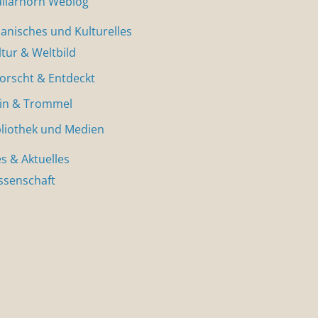
allarhorn Weblog
nisches und Kulturelles
ltur & Weltbild
forscht & Entdeckt
in & Trommel
bliothek und Medien
s & Aktuelles
ssenschaft