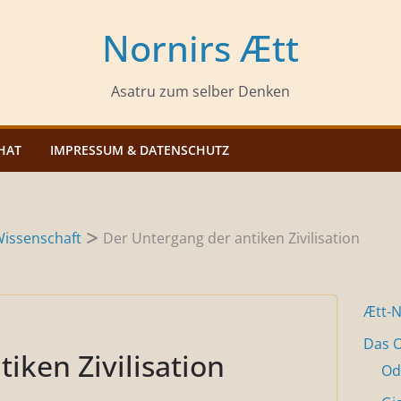
Nornirs Ætt
Asatru zum selber Denken
HAT
IMPRESSUM & DATENSCHUTZ
issenschaft
Der Untergang der antiken Zivilisation
Ætt-
Das O
iken Zivilisation
Od