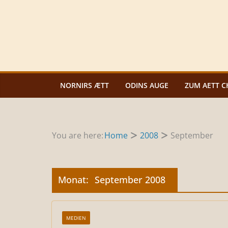
Zum
Inhalt
springen
NORNIRS ÆTT
ODINS AUGE
ZUM AETT C
You are here:
Home
2008
September
Monat:
September 2008
MEDIEN