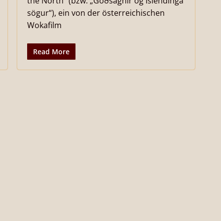
the North“ (bzw. „Goðsagnir og Íslendinga
sögur“), ein von der österreichischen
Wokafilm
Read More