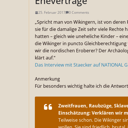
Eheverträge“
25. Februar 2017
0 Comments
„Spricht man von Wikingern, ist von deren
sie für die damalige Zeit sehr viele Rechte 
hatten – gleich wie uneheliche Kinder – e
die Wikinger in puncto Gleichberechtigung w
wir die nordischen Eroberer? Der Archäolo
klärt auf.“
Das Interview mit Staecker auf NATIONAL 
Anmerkung
Für besonders wichtig halte ich die Antwor
Zweitfrauen, Raubzüge, Sklav
Einschätzung: Verklären wir m
Teilweise schon. Die Wikinger s
wollen. Sie sind friedlich, bruta