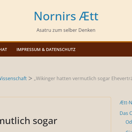
Nornirs Ætt
Asatru zum selber Denken
HAT
IMPRESSUM & DATENSCHUTZ
issenschaft
„Wikinger hatten vermutlich sogar Ehevertr
Ætt-
Das O
mutlich sogar
Od