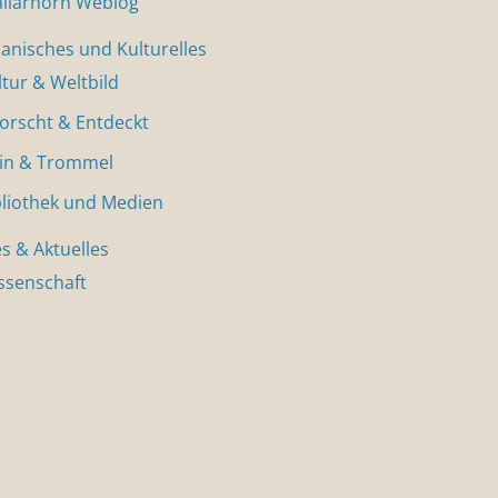
allarhorn Weblog
nisches und Kulturelles
ltur & Weltbild
forscht & Entdeckt
in & Trommel
bliothek und Medien
s & Aktuelles
ssenschaft