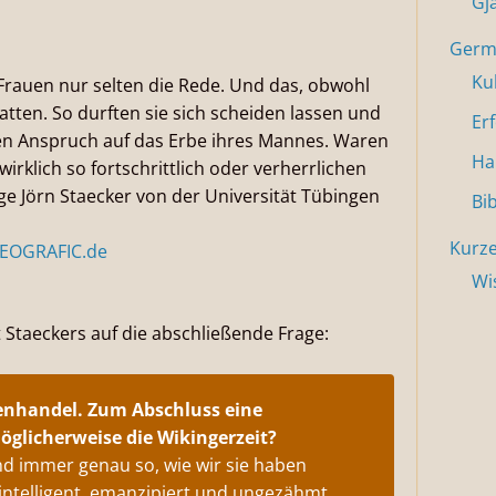
Gj
Germa
Ku
 Frauen nur selten die Rede. Und das, obwohl
hatten. So durften sie sich scheiden lassen und
Er
inen Anspruch auf das Erbe ihres Mannes. Waren
Ha
irklich so fortschrittlich oder verherrlichen
ge Jörn Staecker von der Universität Tübingen
Bi
Kurze
GEOGRAFIC.de
Wi
t Staeckers auf die abschließende Frage:
enhandel. Zum Abschluss eine
öglicherweise die Wikingerzeit?
ind immer genau so, wie wir sie haben
l, intelligent, emanzipiert und ungezähmt.