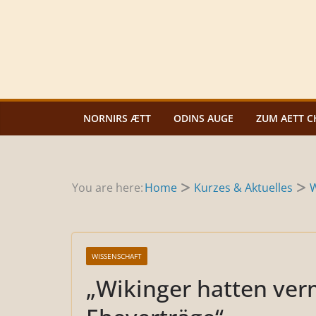
Zum
Inhalt
springen
NORNIRS ÆTT
ODINS AUGE
ZUM AETT C
You are here:
Home
Kurzes & Aktuelles
W
WISSENSCHAFT
„Wikinger hatten ver