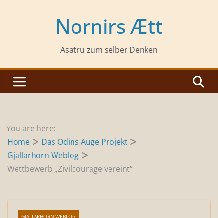
Zum
Inhalt
Nornirs Ætt
springen
Asatru zum selber Denken
You are here:
Home
Das Odins Auge Projekt
Gjallarhorn Weblog
Wettbewerb „Zivilcourage vereint“
GJALLARHORN WEBLOG