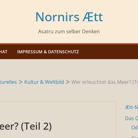
Nornirs Ætt
Asatru zum selber Denken
HAT
IMPRESSUM & DATENSCHUTZ
urelles
Kultur & Weltbild
Wer erleuchtet das Meer? (Te
Ætt-
Das O
er? (Teil 2)
Od