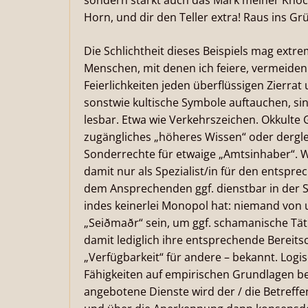
sondern stärkt auch das Mark meiner Kno
Horn, und dir den Teller extra! Raus ins Gr
Die Schlichtheit dieses Beispiels mag extrem
Menschen, mit denen ich feiere, vermeiden
Feierlichkeiten jeden überflüssigen Zierr
sonstwie kultische Symbole auftauchen, sin
lesbar. Etwa wie Verkehrszeichen. Okkulte 
zugängliches „höheres Wissen“ oder dergle
Sonderrechte für etwaige „Amtsinhaber“. Wer
damit nur als Spezialist/in für den entspre
dem Ansprechenden ggf. dienstbar in der S
indes keinerlei Monopol hat: niemand von
„Seiðmaðr“ sein, um ggf. schamanische Tät
damit lediglich ihre entsprechende Bereitsc
„Verfügbarkeit“ für andere – bekannt. Log
Fähigkeiten auf empirischen Grundlagen be
angebotene Dienste wird der / die Betreffe