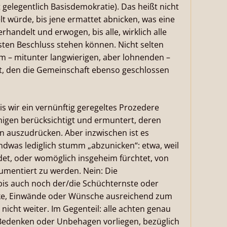
 gelegentlich Basisdemokratie). Das heißt nicht
lt würde, bis jene ermattet abnicken, was eine
erhandelt und erwogen, bis alle, wirklich alle
ten Beschluss stehen können. Nicht selten
em – mitunter langwierigen, aber lohnenden –
ht, den die Gemeinschaft ebenso geschlossen
Bis wir ein vernünftig geregeltes Prozedere
nigen berücksichtigt und ermuntert, deren
en auszudrücken. Aber inzwischen ist es
dwas lediglich stumm „abzunicken“: etwa, weil
det, oder womöglich insgeheim fürchtet, von
mentiert zu werden. Nein: Die
is auch noch der/die Schüchternste oder
cke, Einwände oder Wünsche ausreichend zum
nicht weiter. Im Gegenteil: alle achten genau
 Bedenken oder Unbehagen vorliegen, bezüglich