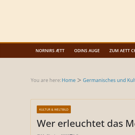
Zum
Inhalt
springen
NORNIRS ÆTT
ODINS AUGE
ZUM AETT C
You are here:
Home
Germanisches und Kult
KULTUR & WELTBILD
Wer erleuchtet das Me