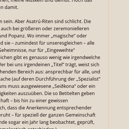
chen, meine Muskeln und Gemüt. Hoch das
ün damit.
 sein. Aber Asatrú-Riten sind schlicht. Die
 auch bei größeren oder zeremonielleren
at und Popanz. Wo immer „magische“ oder
d sie – zumindest für unseresgleichen – alle
Geheimnisse, nur für „Eingeweihte“
ichen gibt es genauso wenig wie irgendwelche
 bei uns irgendeinen „Titel“ trägt, weist sich
chenden Bereich aus: ansprechbar für alle, und
ache (auf deren Durchführung der „Spezialist“
 uns muss ausgewiesene „Seiðkona“ oder ein
igkeiten auszuüben. Die so Betitelten geben
haft – bis hin zu einer gewissen
isch, dass die Anerkennung entsprechender
ruht – für speziell der ganzen Gemeinschaft
nde sogar ein Jahr lang beobachtet, geprüft,