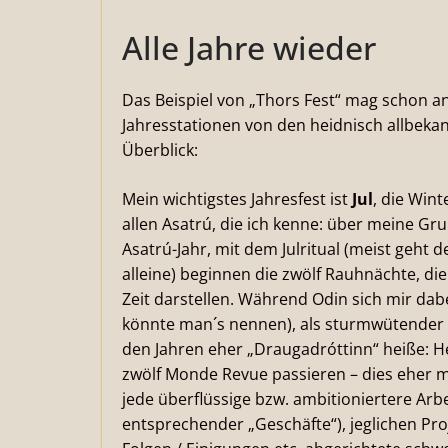
Alle Jahre wieder
Das Beispiel von „Thors Fest“ mag schon a
Jahresstationen von den heidnisch allbeka
Überblick:
Mein wichtigstes Jahresfest ist
Jul
, die Win
allen Asatrú, die ich kenne: über meine Gru
Asatrú-Jahr, mit dem Julritual (meist geht d
alleine) beginnen die zwölf Rauhnächte, die
Zeit darstellen. Während Odin sich mir dabe
könnte man´s nennen), als sturmwütender H
den Jahren eher „Draugadróttinn“ heiße: He
zwölf Monde Revue passieren – dies eher m
jede überflüssige bzw. ambitioniertere Arbe
entsprechender „Geschäfte“), jeglichen Proje