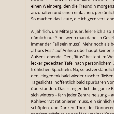
einen Weinberg, den die Freundin morgens 
anzuhalten und einen einfachen, persönlic
So machen das Leute, die ich gern verstehe
Alljährlich, um Mitte Januar, feiere ich als
nämlich nur Sinn, wenn man dabei in Gesell
immer der Fall sein muss). Mehr noch als 
„Thors Fest“ auf Anhieb überhaupt keinen s
Außenstehende. Der „Ritus“ besteht im Wes
lecker gedeckten Tafel nach persönlichem G
fröhlichen Spachteln. Na, selbstverständli
den, eingedenk bald wieder rascher fließ
Tageslichts, hoffentlich bald spürbaren Vor
überstanden: Das ist eigentlich die ganze 
sich winters – fern jeder Zentralheizung –
Kohlevorrat rationieren muss, ein sinnlich
schöpfen, und Danken. Thor, der Donnerer