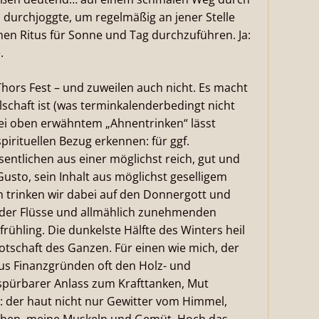
durchjoggte, um regelmäßig an jener Stelle
hen Ritus für Sonne und Tag durchzuführen. Ja:
.
o Thors Fest – und zuweilen auch nicht. Es macht
schaft ist (was terminkalenderbedingt nicht
bei oben erwähntem „Ahnentrinken“ lässt
pirituellen Bezug erkennen: für ggf.
entlichen aus einer möglichst reich, gut und
usto, sein Inhalt aus möglichst geselligem
ch trinken wir dabei auf den Donnergott und
ender Flüsse und allmählich zunehmenden
frühling. Die dunkelste Hälfte des Winters heil
Botschaft des Ganzen. Für einen wie mich, der
 aus Finanzgründen oft den Holz- und
 spürbarer Anlass zum Krafttanken, Mut
: der haut nicht nur Gewitter vom Himmel,