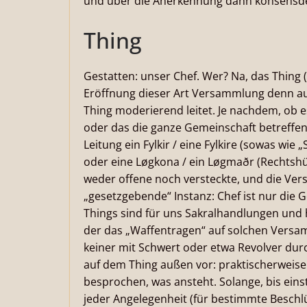
und über die Anerkennung dann konsensde
Thing
Gestatten: unser Chef. Wer? Na, das Thing (i
Eröffnung dieser Art Versammlung denn a
Thing moderierend leitet. Je nachdem, ob e
oder das die ganze Gemeinschaft betreffende
Leitung ein Fylkir / eine Fylkire (sowas wie „
oder eine Løgkona / ein Løgmaðr (Rechtshüt
weder offene noch versteckte, und die Ver
„gesetzgebende“ Instanz: Chef ist nur die 
Things sind für uns Sakralhandlungen und 
der das „Waffentragen“ auf solchen Versa
keiner mit Schwert oder etwa Revolver durc
auf dem Thing außen vor: praktischerweise.
besprochen, was ansteht. Solange, bis ein
jeder Angelegenheit (für bestimmte Besch