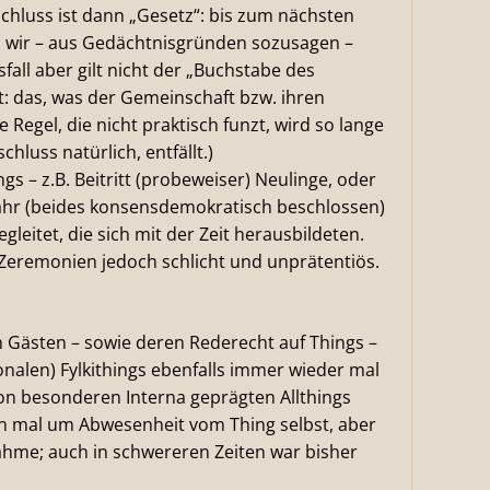
hluss ist dann „Gesetz“: bis zum nächsten
n wir – aus Gedächtnisgründen sozusagen –
sfall aber gilt nicht der „Buchstabe des
: das, was der Gemeinschaft bzw. ihren
 Regel, die nicht praktisch funzt, wird so lange
chluss natürlich, entfällt.)
 – z.B. Beitritt (probeweiser) Neulinge, oder
ahr (beides konsensdemokratisch beschlossen)
leitet, die sich mit der Zeit herausbildeten.
e Zeremonien jedoch schlicht und unprätentiös.
 Gästen – sowie deren Rederecht auf Things –
onalen) Fylkithings ebenfalls immer wieder mal
on besonderen Interna geprägten Allthings
on mal um Abwesenheit vom Thing selbst, aber
nahme; auch in schwereren Zeiten war bisher