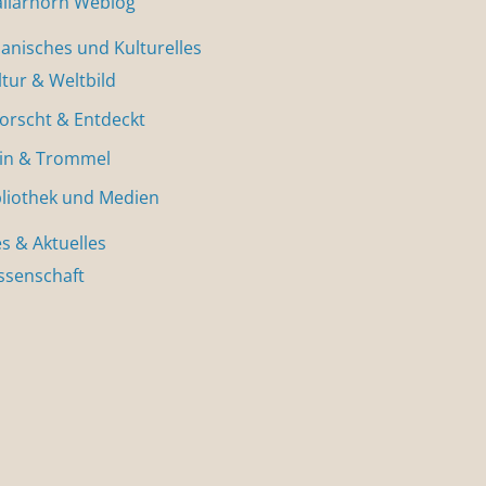
allarhorn Weblog
nisches und Kulturelles
ltur & Weltbild
forscht & Entdeckt
in & Trommel
bliothek und Medien
s & Aktuelles
ssenschaft