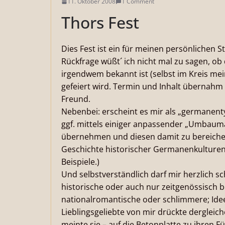
11. Oktober 2008
1 Comment
Thors Fest
Dies Fest ist ein für meinen persönlichen St
Rückfrage wüßt´ ich nicht mal zu sagen, ob
irgendwem bekannt ist (selbst im Kreis m
gefeiert wird. Termin und Inhalt übernahm
Freund.
Nebenbei: erscheint es mir als „germanenty
ggf. mittels einiger anpassender „Umbaum
übernehmen und diesen damit zu bereiche
Geschichte historischer Germanenkulturen g
Beispiele.)
Und selbstverständlich darf mir herzlich s
historische oder auch nur zeitgenössisch b
nationalromantische oder schlimmere; Idee 
Lieblingsgeliebte von mir drückte dergleiche
meinte sie – auf die Betonplatte zu ihre