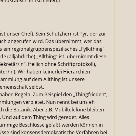
mokratisch entschieden.)
st unser Chef). Sein Schutzherr ist Tyr, der zur
uch angerufen wird. Das übernimmt, wer das
s ein regionalgruppenspezifisches „Fylkithing“
 (alljährliche) „Allthing“ ist, übernimmt diese
Sekretär/in“, freilich ohne Schriftprotokoll),
er/in). Wir haben keinerlei Hierarchien –
sammlung auf dem Allthing ist unsere
Gemeinschaft selbst.
haben Regeln. Zum Beispiel den „Thingfrieden“,
mmlungen verbietet. Nun rennt bei uns eh
h die Botanik. Aber z.B. Mobiltelefone bleiben
 Und auf dem Thing wird geredet. Alles
stimmige Beschlüsse gefaßt werden können in
lüsse sind konsensdemokratische Verfahren bei