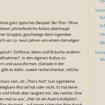
Gj
Germa
Ku
ilmix ganz typisches Beispiel. Bei Thor: Ohne
Er
 dieser jahresfestliche Anlass überhaupt
Ha
einer Gruppe), geschweige denn irgendwo
 ich vor ca. neun Jahren von einem damaligen
Bi
pisch“, Einflüsse, Ideen und Bräuche anderer,
Kurze
aßnahmen“, in den eigenen Kultus zu
Wi
rn und auszuformen. (Gerade in der
ibt es dafür, soweit recherchierbar, etliche
chnurz sein, ob „Thors Fest“ nun irgendeine
elegbare Wurzel hat oder nicht. Es hat keine
und Inhalt aber taugten mir, das reichte. Eine
n mal so aus: „Hier ist ein Asatrú-Kultplatz“,
n Füßen deutend… auf einem schmalen Weg durch