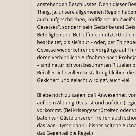
anstehenden Beschlusses. Denn dieser Besc
Thing. Ja, unsere allgemeinen Regeln habe
auch aufgeschrieben, kodifiziert. Im Zweifel
Gesetzes“, sondern sein Gedanke und Geist
Beteiligten und Betroffenen nützt. (Und eine
bearbeitet, bis sie´s tut – oder, per Thingbes
Gewisse wiederkehrende Vorgänge auf Things
deren verbindliche Aufnahme nach Probej
– sind natürlich von bestimmten Ritualen beg
Bei aller liebevollen Gestaltung bleiben di
Gekichert und gelacht wird ggf. auch viel.
Bliebe noch zu sagen, daß Anwesenheit von
auf dem Allthing Usus ist und auf den (regi
vorkommt. (Bei krisengeschüttelten oder v
baten wir Gäste unserer Treffen auch sch
das war – tyrseidank – bisher seltene Aus
das Gegenteil die Regel.)