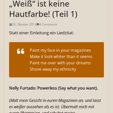
„Weiß“ ist keine
Hautfarbe! (Teil 1)
26. Oktober 2013
4 Comments
Statt einer Einleitung ein Liedzitat:
Paint my face in your magazines
Make it look whiter than it seems
Paint me over with your dreams
Shove away my ethnicity
Nelly Furtado: Powerless (Say what you want).
(
Malt mein Gesicht in euren Magazinen an, und lasst
es weißer aussehen als es ist. Übermalt mich mit