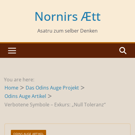
Zum
Inhalt
Nornirs Ætt
springen
Asatru zum selber Denken
You are here:
Home
Das Odins Auge Projekt
Odins Auge Artikel
Verbotene Symbole – Exkurs: „Null Toleranz“
ODINS AUGE ARTIKEL