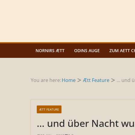
Zum
Inhalt
springen
NORNIRS ÆTT
ODINS AUGE
ZUM AETT C
You are here:
Home
Ætt Feature
… und ü
ÆTT FEATURE
… und über Nacht wur