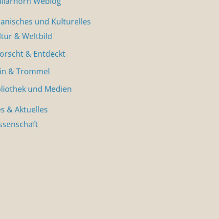
allarhorn Weblog
nisches und Kulturelles
ltur & Weltbild
forscht & Entdeckt
in & Trommel
bliothek und Medien
s & Aktuelles
ssenschaft