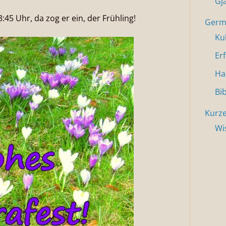
Gj
45 Uhr, da zog er ein, der Frühling!
Germa
Ku
Er
Ha
Bi
Kurze
Wi