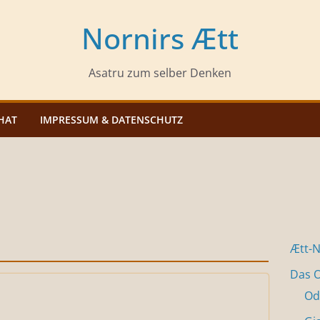
Nornirs Ætt
Asatru zum selber Denken
HAT
IMPRESSUM & DATENSCHUTZ
Ætt-
Das O
Od