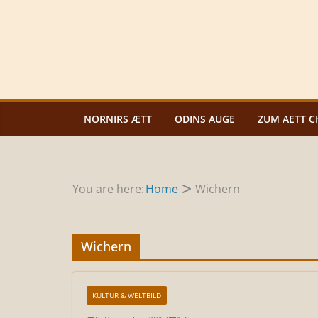
Zum
Inhalt
springen
NORNIRS ÆTT
ODINS AUGE
ZUM AETT C
You are here:
Home
Wichern
Wichern
KULTUR & WELTBILD