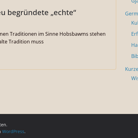
Gj
neu begründete „echte“
Germa
Ku
enen Traditionen im Sinne Hobsbawms stehen
Er
alte Tradition muss
Ha
Bi
Kurze
Wi
ten.
on
WordPress
.