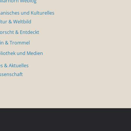
allarhorn Weblog
nisches und Kulturelles
ltur & Weltbild
forscht & Entdeckt
in & Trommel
bliothek und Medien
s & Aktuelles
ssenschaft