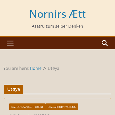
Zum
Inhalt
Nornirs Ætt
springen
Asatru zum selber Denken
You are here:
Home
Utøya
Utøya
DAS ODINS AUGE PROJEKT
GJALLARHORN WEBLOG