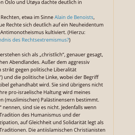
on Oslo und Utøya dachte deutlich in
 Rechten, etwa im Sinne
Alain de Benoists
,
ue Rechte sich deutlich auf ein Neuheidentum
Antimonotheismus kultiviert. (Hierzu:
ndnis des Rechtsextremismus?
)
verstehen sich als „christlich“, genauer gesagt,
lichen Abendlandes. Außer dem aggressiv
strikt gegen politische Liberalität
) und die politische Linke, wobei der Begriff
xibel gehandhabt wird. Sie sind übrigens nicht
ihre pro-israelische Haltung wird meines
en (muslimischen) Palästinensern bestimmt.
nennen, sind sie es nicht. Jedenfalls wenn
 Tradition des Humanismus und der
ation, auf Gleichheit und Solidarität legt als
 Traditionen. Die antiislamischen Christianisten