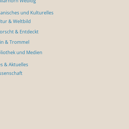
allarhorn Weblog
nisches und Kulturelles
ltur & Weltbild
forscht & Entdeckt
in & Trommel
bliothek und Medien
s & Aktuelles
ssenschaft