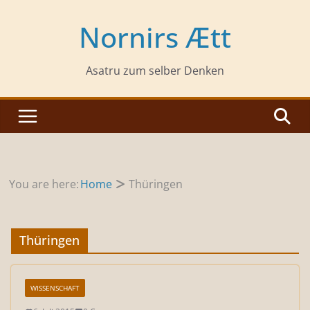
Zum
Inhalt
Nornirs Ætt
springen
Asatru zum selber Denken
You are here:
Home
Thüringen
Thüringen
WISSENSCHAFT