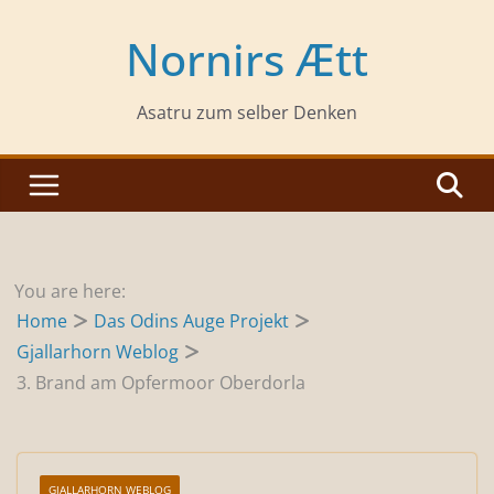
Zum
Inhalt
Nornirs Ætt
springen
Asatru zum selber Denken
You are here:
Home
Das Odins Auge Projekt
Gjallarhorn Weblog
3. Brand am Opfermoor Oberdorla
GJALLARHORN WEBLOG