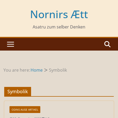
Zum
Inhalt
Nornirs Ætt
springen
Asatru zum selber Denken
You are here:
Home
Symbolik
Symbolik
ODINS AUGE ARTIKEL