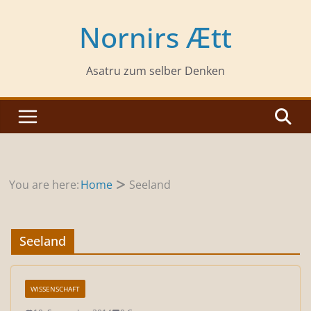
Zum
Inhalt
Nornirs Ætt
springen
Asatru zum selber Denken
You are here:
Home
Seeland
Seeland
WISSENSCHAFT