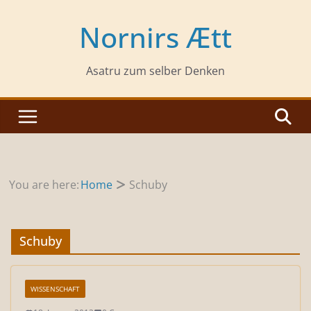
Zum
Inhalt
Nornirs Ætt
springen
Asatru zum selber Denken
You are here:
Home
Schuby
Schuby
WISSENSCHAFT