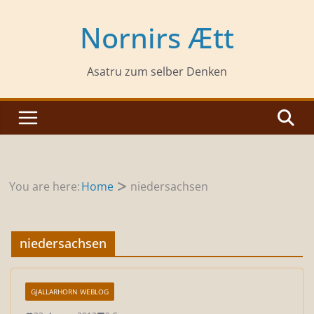
Zum
Inhalt
Nornirs Ætt
springen
Asatru zum selber Denken
You are here:
Home
niedersachsen
niedersachsen
GJALLARHORN WEBLOG