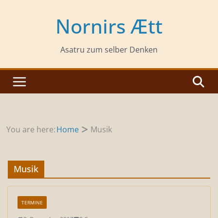
Zum
Inhalt
Nornirs Ætt
springen
Asatru zum selber Denken
You are here:
Home
Musik
Musik
TERMINE