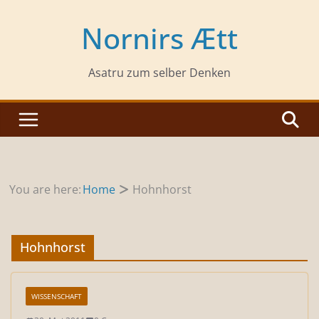
Zum
Inhalt
Nornirs Ætt
springen
Asatru zum selber Denken
You are here:
Home
Hohnhorst
Hohnhorst
WISSENSCHAFT