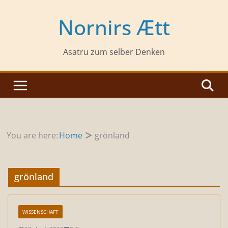
Zum
Inhalt
Nornirs Ætt
springen
Asatru zum selber Denken
You are here:
Home
grönland
grönland
WISSENSCHAFT