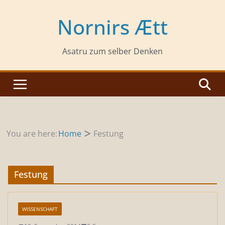
Zum
Inhalt
Nornirs Ætt
springen
Asatru zum selber Denken
You are here:
Home
Festung
Festung
WISSENSCHAFT