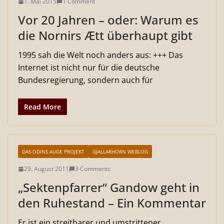
1. Mai 2015
1 Comment
Vor 20 Jahren – oder: Warum es
die Nornirs Ætt überhaupt gibt
1995 sah die Welt noch anders aus: +++ Das
Internet ist nicht nur für die deutsche
Bundesregierung, sondern auch für
Read More
DAS ODINS AUGE PROJEKT
GJALLARHORN WEBLOG
29. August 2011
3 Comments
„Sektenpfarrer“ Gandow geht in
den Ruhestand – Ein Kommentar
Er ist ein streitbarer und umstrittener