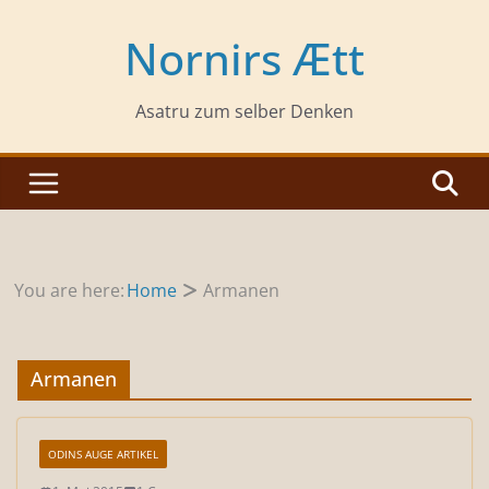
Zum
Inhalt
Nornirs Ætt
springen
Asatru zum selber Denken
You are here:
Home
Armanen
Armanen
ODINS AUGE ARTIKEL