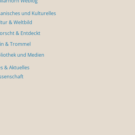
allarhorn Weblog
nisches und Kulturelles
ltur & Weltbild
forscht & Entdeckt
in & Trommel
bliothek und Medien
s & Aktuelles
ssenschaft