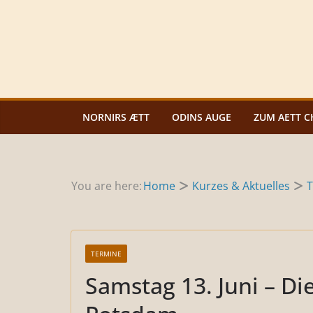
Zum
Inhalt
springen
NORNIRS ÆTT
ODINS AUGE
ZUM AETT C
You are here:
Home
Kurzes & Aktuelles
T
TERMINE
Samstag 13. Juni – Die