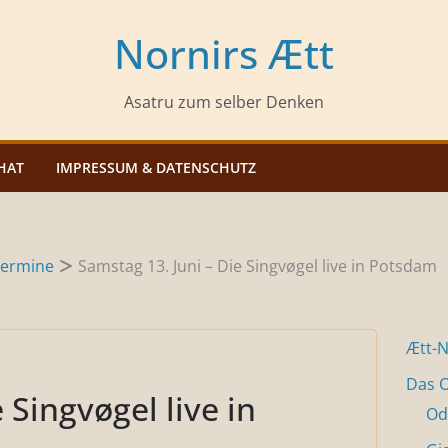
Nornirs Ætt
Asatru zum selber Denken
HAT
IMPRESSUM & DATENSCHUTZ
ermine
Samstag 13. Juni – Die Singvøgel live in Potsdam
Ætt-
Das O
 Singvøgel live in
Od