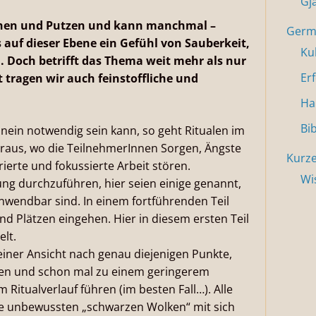
Gj
chen und Putzen und kann manchmal –
Germa
 auf dieser Ebene ein Gefühl von Sauberkeit,
Ku
. Doch betrifft das Thema weit mehr als nur
Er
t tragen wir auch feinstoffliche und
Ha
Bi
ein notwendig sein kann, so geht Ritualen im
oraus, wo die TeilnehmerInnen Sorgen, Ängste
Kurze
ierte und fokussierte Arbeit stören.
Wi
igung durchzuführen, hier seien einige genannt,
anwendbar sind. In einem fortführenden Teil
d Plätzen eingehen. Hier in diesem ersten Teil
lt.
iner Ansicht nach genau diejenigen Punkte,
rden und schon mal zu einem geringerem
Ritualverlauf führen (im besten Fall…). Alle
re unbewussten „schwarzen Wolken“ mit sich