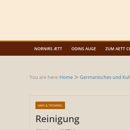
Zum
Inhalt
springen
NORNIRS ÆTT
ODINS AUGE
ZUM AETT C
You are here:
Home
Germanisches und Kult
HAIN & TROMMEL
Reinigung