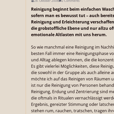
28. Oktober 2008
2 Comments
Reinigung beginnt beim einfachen Was
sofern man es bewusst tut – auch bereits
Reinigung und Erleichterung verschaffen
die grobstoffliche Ebene und nur allzu of
emotionale Altlasten mit uns herum.
So wie manchmal eine Reinigung im Nachhin
besten Fall immer eine Reinigungsphase v
und Alltag ablegen können, die die konzentr
Es gibt vielerlei Möglichkeiten, diese Rein
die sowohl in der Gruppe als auch alleine 
möchte ich auf das Reinigen von Räumen un
ist nur die Reinigung von Personen behande
Reinigung, Erdung und Zentrierung sind me
die oftmals in Ritualen vernachlässigt we
Ergebnis, gereizter Stimmung oder latschem 
stehen rum, rauchen, tratschen, tragen ih