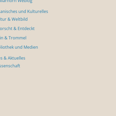
allarhorn Weblog
nisches und Kulturelles
ltur & Weltbild
forscht & Entdeckt
in & Trommel
bliothek und Medien
s & Aktuelles
ssenschaft