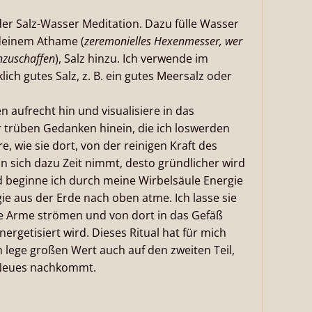
 der Salz-Wasser Meditation. Dazu fülle Wasser
t deinem Athame (
zeremonielles Hexenmesser, wer
anzuschaffen
), Salz hinzu. Ich verwende im
ich gutes Salz, z. B. ein gutes Meersalz oder
 aufrecht hin und visualisiere in das
r trüben Gedanken hinein, die ich loswerden
e, wie sie dort, von der reinigen Kraft des
n sich dazu Zeit nimmt, desto gründlicher wird
end beginne ich durch meine Wirbelsäule Energie
ie aus der Erde nach oben atme. Ich lasse sie
e Arme strömen und von dort in das Gefäß
ergetisiert wird. Dieses Ritual hat für mich
h lege großen Wert auch auf den zweiten Teil,
 Neues nachkommt.