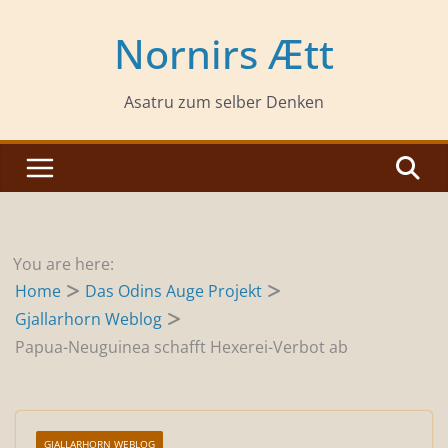
Zum
Inhalt
Nornirs Ætt
springen
Asatru zum selber Denken
You are here:
Home
Das Odins Auge Projekt
Gjallarhorn Weblog
Papua-Neuguinea schafft Hexerei-Verbot ab
GJALLARHORN WEBLOG