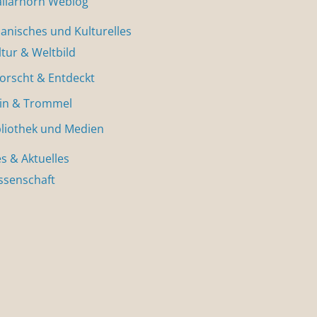
allarhorn Weblog
nisches und Kulturelles
ltur & Weltbild
forscht & Entdeckt
in & Trommel
bliothek und Medien
s & Aktuelles
ssenschaft