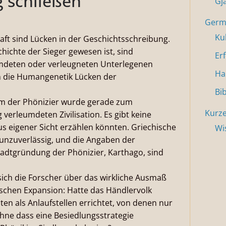
 schließen
Gj
Germa
Ku
aft sind Lücken in der Geschichtsschreibung.
hichte der Sieger gewesen ist, sind
Er
umdeten oder verleugneten Unterlegenen
Ha
n die Humangenetik Lücken der
Bi
um der Phönizier wurde gerade zum
Kurze
verleumdeten Zivilisation. Es gibt keine
aus eigener Sicht erzählen könnten. Griechische
Wi
d unzuverlässig, und die Angaben der
adtgründung der Phönizier, Karthago, sind
sich die Forscher über das wirkliche Ausmaß
schen Expansion: Hatte das Händlervolk
ten als Anlaufstellen errichtet, von denen nur
hne dass eine Besiedlungsstrategie