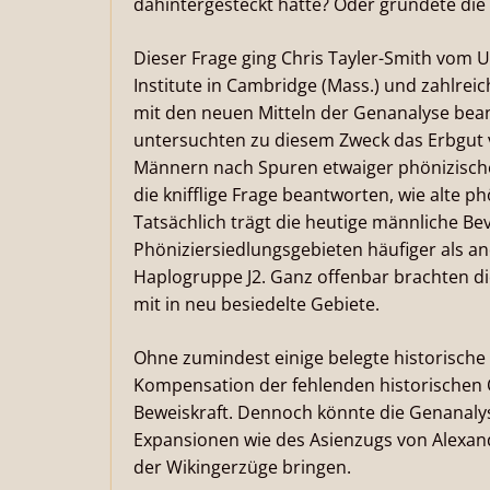
dahintergesteckt hatte? Oder gründete die
Dieser Frage ging Chris Tayler-Smith vom
Institute in Cambridge (Mass.) und zahlreic
mit den neuen Mitteln der Genanalyse bea
untersuchten zu diesem Zweck das Erbgut
Männern nach Spuren etwaiger phönizische
die knifflige Frage beantworten, wie alte 
Tatsächlich trägt die heutige männliche Bev
Phöniziersiedlungsgebieten häufiger als a
Haplogruppe J2. Ganz offenbar brachten di
mit in neu besiedelte Gebiete.
Ohne zumindest einige belegte historische
Kompensation der fehlenden historischen
Beweiskraft. Dennoch könnte die Genanalyse
Expansionen wie des Asienzugs von Alexa
der Wikingerzüge bringen.