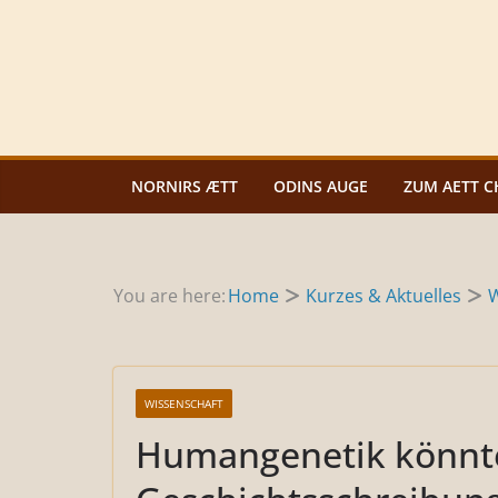
Zum
Inhalt
springen
NORNIRS ÆTT
ODINS AUGE
ZUM AETT C
You are here:
Home
Kurzes & Aktuelles
W
WISSENSCHAFT
Humangenetik könnt