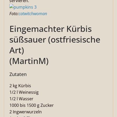
servieren.
Foto:
catwitchwoman
Eingemachter Kürbis
süßsauer (ostfriesische
Art)
(MartinM)
Zutaten
2 kg Kürbis
1/2 l Weinessig
1/2 l Wasser
1000 bis 1500 g Zucker
2 Ingwerwurzeln