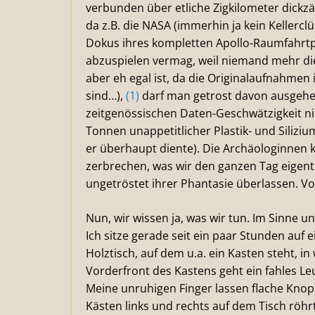
verbunden über etliche Zigkilometer dick
da z.B. die NASA (immerhin ja kein Kellerc
Dokus ihres kompletten Apollo-Raumfahrt
abzuspielen vermag, weil niemand mehr di
aber eh egal ist, da die Originalaufnahmen
sind…),
(1)
darf man getrost davon ausgehen
zeitgenössischen Daten-Geschwätzigkeit nic
Tonnen unappetitlicher Plastik- und Silizi
er überhaupt diente). Die Archäologinnen k
zerbrechen, was wir den ganzen Tag eigen
ungetröstet ihrer Phantasie überlassen. V
Nun, wir wissen ja, was wir tun. Im Sinne 
Ich sitze gerade seit ein paar Stunden auf
Holztisch, auf dem u.a. ein Kasten steht, i
Vorderfront des Kastens geht ein fahles Le
Meine unruhigen Finger lassen flache Knopf
Kästen links und rechts auf dem Tisch röh