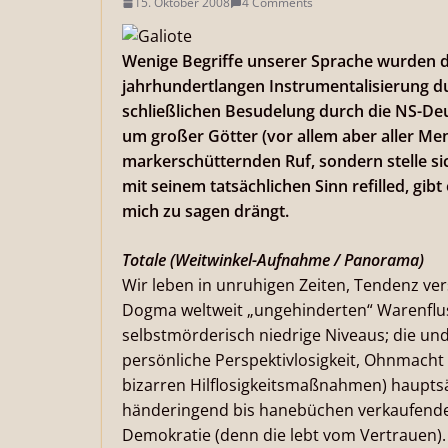
15. Oktober 2008
4 Comments
Wenige Begriffe unserer Sprache wurden de
jahrhundertlangen Instrumentalisierung du
schließlichen Besudelung durch die NS-De
um großer Götter (vor allem aber aller Mens
markerschütternden Ruf, sondern stelle si
mit seinem tatsächlichen Sinn refilled, gibt
mich zu sagen drängt.
Totale (Weitwinkel-Aufnahme / Panorama)
Wir leben in unruhigen Zeiten, Tendenz ve
Dogma weltweit „ungehinderten“ Warenfluss
selbstmörderisch niedrige Niveaus; die und
persönliche Perspektivlosigkeit, Ohnmacht 
bizarren Hilflosigkeitsmaßnahmen) hauptsä
händeringend bis hanebüchen verkaufenden 
Demokratie (denn die lebt vom Vertrauen)