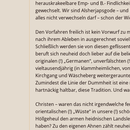
herauskrakeelbare Emp- und B.- Findlichke
gewechselt. Wir sind Alsherjapsgode – und
alles nicht verwechseln darf – schon der Wi
Den Vorfahren freilich ist kein Vorwurf zu 
nach ihrem Ableben in ausgerechnet soviel
Schließlich werden sie von diesen geflisse
beruft sich neuheid doch lieber auf die bel
originalen (!) „Germanen“, unverfälschten (!
vieltausendjährig (in klammheimlichen, vo
Kirchgang und Wäscheberg weitergeraunte
Zumindest die Linie der Dummheit ist ein
hartnäckig haltbar, diese Tradition. Und wa
Christen – waren das nicht irgendwelche fe
orientalischen (!) „Wüste“ in unsere (!) sc
Höllgeheul den armen heidnischen Landsle
haben? Zu den eigenen Ahnen zählt neuhei