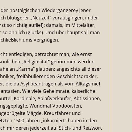
 der nostalgischen Wiedergängerey jener
ch blutigerer „Neuzeit“ vorausgingen, in der
t so richtig auflief): damals, im Mittelalter,
r so ähnlich (glucks). Und überhaupt soll man
 schließlich ums Vergnügen.
cht entledigen, betrachtet man, wie ernst
rsönlichen „Religiösität“ genommen werden
ahe an „Karma“ glauben: angesichts all dieser
hniker, freifabulierenden Geschichtsorakler,
, die da Asyl beantragen als vom Alltagsmief
antasien. Wie viele Geheimräte, kaiserliche
tel, Kardinäle, Ablaßverkäufer, Äbtissinnen,
nungsgeplagte, Wundmal-Voodooisten,
mgeprügelte Mägde, Kreuzfahrer und
tzten 1500 Jahren „inkarniert“ haben in den
h mir deren jederzeit auf Stich- und Reizwort