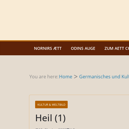
Zum
Inhalt
springen
NORNIRS ÆTT
ODINS AUGE
ZUM AETT C
You are here:
Home
Germanisches und Kult
KULTUR & WELTBILD
Heil (1)