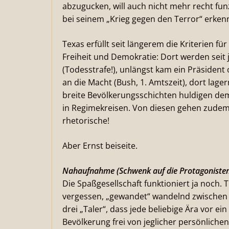
abzugucken, will auch nicht mehr recht fun
bei seinem „Krieg gegen den Terror“ erkenn
Texas erfüllt seit längerem die Kriterien f
Freiheit und Demokratie: Dort werden seit
(Todesstrafe!), unlängst kam ein Präsiden
an die Macht (Bush, 1. Amtszeit), dort lag
breite Bevölkerungsschichten huldigen dem
in Regimekreisen. Von diesen gehen zudem
rhetorische!
Aber Ernst beiseite.
Nahaufnahme (Schwenk auf die Protagonisten 
Die Spaßgesellschaft funktioniert ja noch. 
vergessen, „gewandet“ wandelnd zwischen D
drei „Taler“, dass jede beliebige Ära vor e
Bevölkerung frei von jeglicher persönlichen