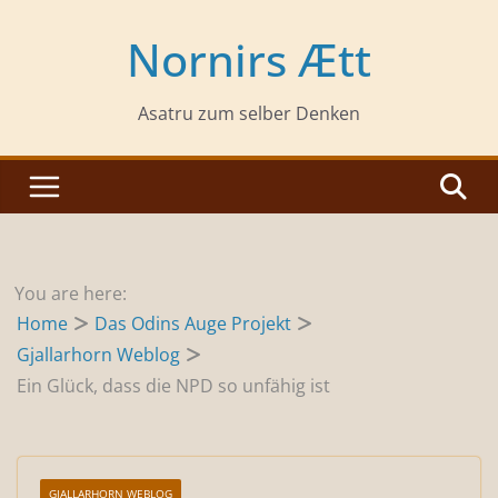
Zum
Inhalt
Nornirs Ætt
springen
Asatru zum selber Denken
You are here:
Home
Das Odins Auge Projekt
Gjallarhorn Weblog
Ein Glück, dass die NPD so unfähig ist
GJALLARHORN WEBLOG