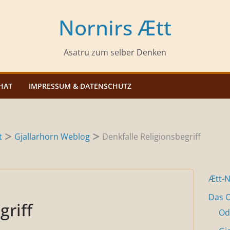
Nornirs Ætt
Asatru zum selber Denken
HAT
IMPRESSUM & DATENSCHUTZ
t
Gjallarhorn Weblog
Denkfalle Religionsbegriff
Ætt-
Das O
griff
Od