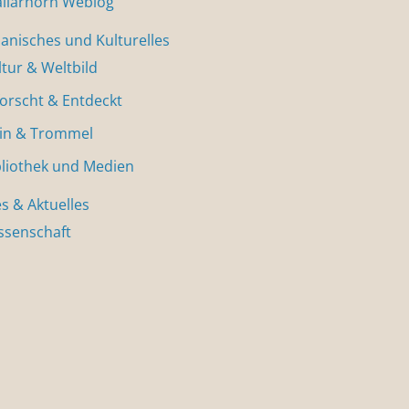
allarhorn Weblog
nisches und Kulturelles
ltur & Weltbild
forscht & Entdeckt
in & Trommel
bliothek und Medien
s & Aktuelles
ssenschaft