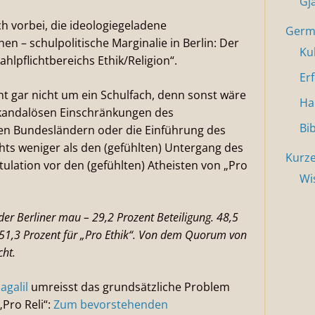
Gj
ich vorbei, die ideologiegeladene
Germa
n – schulpolitische Marginalie in Berlin: Der
Ku
hlpflichtbereichs Ethik/Religion“.
Er
ht gar nicht um ein Schulfach, denn sonst wäre
Ha
e skandalösen Einschränkungen des
Bi
elen Bundesländern oder die Einführung des
ichts weniger als den (gefühlten) Untergang des
Kurze
itulation vor den (gefühlten) Atheisten von „Pro
Wi
r Berliner mau – 29,2 Prozent Beteiligung. 48,5
d 51,3 Prozent für „Pro Ethik“. Von dem Quorum von
ht.
agalil
umreisst das grundsätzliche Problem
Pro Reli“:
Zum bevorstehenden