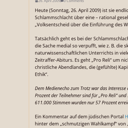
26. April 2009
0 Comments
Heute (Sonntag, 26. April 2009) ist sie endl
Schlammschlacht über eine – rational gesehe
„Volksentscheid über die Einführung des Wa
Tatsächlich geht es bei der Schlammschlac
die Sache medial so verpufft, wie z. B. di
naturwissenschaftlichen Unterrichts in vi
Zeitraffer-Abiturs. Es geht „Pro Reli“ um n
christliche Abendlandes, die (gefühlte) Kap
Ethik“.
Dem Medienecho zum Trotz war das Interesse de
Prozent der Teilnehmer sind für „Pro Reli“ un
611.000 Stimmen wurden nur 57 Prozent erreic
Ein Kommentar auf dem jüdischen Portal
H
hinter dem „schmutzigen Wahlkampf“ von „