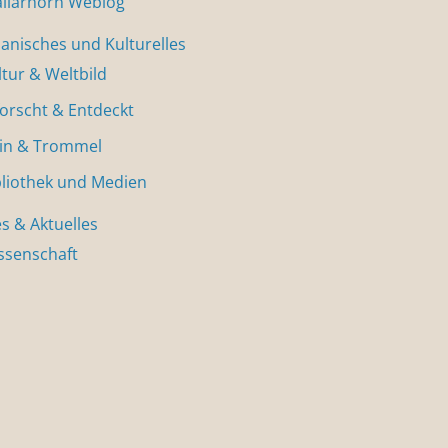
allarhorn Weblog
nisches und Kulturelles
ltur & Weltbild
forscht & Entdeckt
in & Trommel
bliothek und Medien
s & Aktuelles
ssenschaft