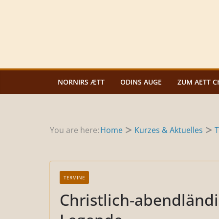
Zum
Inhalt
springen
NORNIRS ÆTT
ODINS AUGE
ZUM AETT C
You are here:
Home
Kurzes & Aktuelles
T
TERMINE
Christlich-abendländi