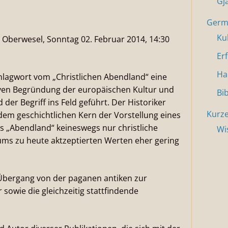
Gj
Germa
Ku
 Oberwesel, Sonntag 02. Februar 2014, 14:30
Er
Ha
Schlagwort vom „Christlichen Abendland“ eine
iven Begründung der europäischen Kultur und
Bi
 der Begriff ins Feld geführt. Der Historiker
Kurze
dem geschichtlichen Kern der Vorstellung eines
as „Abendland“ keineswegs nur christliche
Wi
ums zu heute aktzeptierten Werten eher gering
Übergang von der paganen antiken zur
r sowie die gleichzeitig stattfindende