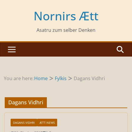
Zum
Inhalt
Nornirs Ætt
springen
Asatru zum selber Denken
You are here:
Home
Fylkis
Dagans Vidhri
Dagans Vidhri
DAGANS VIDHRI
ÆTT-NEWS