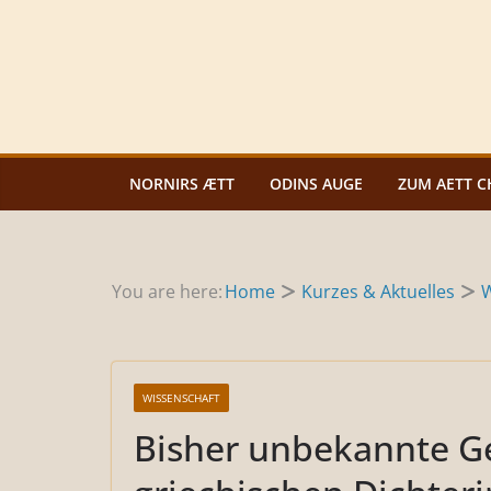
Zum
Inhalt
springen
NORNIRS ÆTT
ODINS AUGE
ZUM AETT C
You are here:
Home
Kurzes & Aktuelles
W
WISSENSCHAFT
Bisher unbekannte G