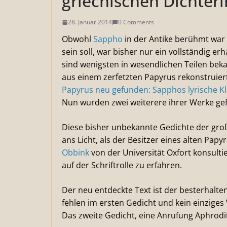
griechischen Dichter
28. Januar 2014
0 Comments
Obwohl
Sappho
in der Antike berühmt war
sein soll, war bisher nur ein vollständig er
sind wenigsten in wesendlichen Teilen bekan
aus einem zerfetzten Papyrus rekonstruiert.
Papyrus neu gefunden: Sapphos lyrische Kla
Nun wurden zwei weiterere ihrer Werke ge
Diese bisher unbekannte Gedichte der große
ans Licht, als der Besitzer eines alten P
Obbink
von der Universität Oxfort konsulti
auf der Schriftrolle zu erfahren.
Der neu entdeckte Text ist der besterhal
fehlen im ersten Gedicht und kein einziges W
Das zweite Gedicht, eine Anrufung Aphrodit