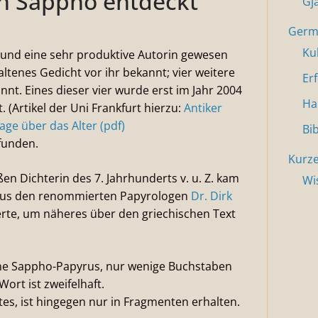
in Sappho entdeckt
Gj
Germa
Ku
 und eine sehr produktive Autorin gewesen
haltenes Gedicht vor ihr bekannt; vier weitere
Er
nt. Eines dieser vier wurde erst im Jahr 2004
Ha
 (Artikel der Uni Frankfurt hierzu:
Antiker
ge über das Alter (pdf)
Bi
funden.
Kurze
n Dichterin des 7. Jahrhunderts v. u. Z. kam
Wi
apyrus den renommierten Papyrologen
Dr. Dirk
erte, um näheres über den griechischen Text
tene Sappho-Papyrus, nur wenige Buchstaben
ort ist zweifelhaft.
es, ist hingegen nur in Fragmenten erhalten.