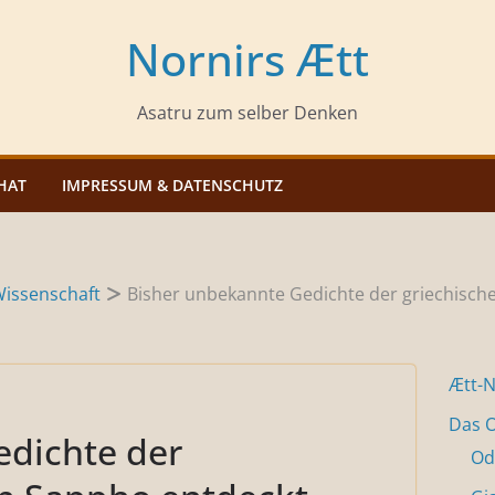
Nornirs Ætt
Asatru zum selber Denken
HAT
IMPRESSUM & DATENSCHUTZ
issenschaft
Bisher unbekannte Gedichte der griechisch
Ætt-
Das O
edichte der
Od