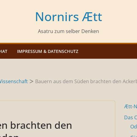
Nornirs Ætt
Asatru zum selber Denken
HAT
IMPRESSUM & DATENSCHUTZ
issenschaft
Bauern aus dem Süden brachten den Acke
Ætt-
Das O
n brachten den
Od