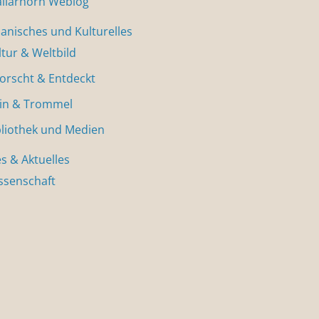
allarhorn Weblog
nisches und Kulturelles
ltur & Weltbild
forscht & Entdeckt
in & Trommel
bliothek und Medien
s & Aktuelles
ssenschaft