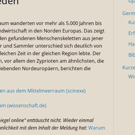
eden
Gj
Germa
Ku
aum wanderten vor mehr als 5.000 Jahren bis
dwirtschaft in den Norden Europas. Das zeigt
Er
weden gefundenen Menschenskeletten aus jener
Ha
er und Sammler unterschied sich deutlich von
leichen Zeit in der gleichen Region lebte. Der
Bi
, vor allem den Zyprioten am ähnlichsten, die
Kurze
lebenden Nordeuropäern, berichten die
Wi
n aus dem Mittelmeerraum (scinexx)
am (wissenschaft.de)
egel online“ enttäuscht nicht. Wieder einmal
Ähnlichkeit mit dem Inhalt der Meldung hat:
Warum