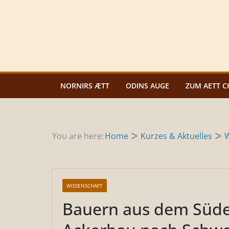
Zum
Inhalt
springen
NORNIRS ÆTT
ODINS AUGE
ZUM AETT C
You are here:
Home
Kurzes & Aktuelles
W
WISSENSCHAFT
Bauern aus dem Süde