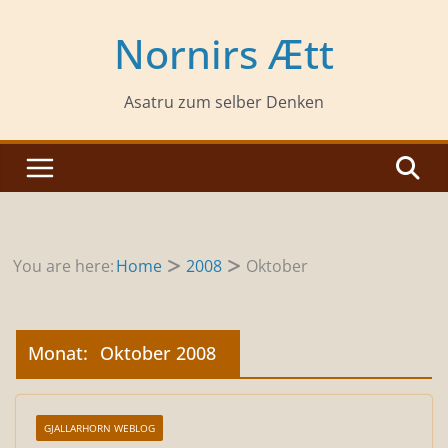
Zum
Inhalt
Nornirs Ætt
springen
Asatru zum selber Denken
You are here:
Home
2008
Oktober
Monat:
Oktober 2008
GJALLARHORN WEBLOG